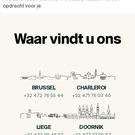
opdracht voor je.
Waar vindt u ons
BRUSSEL
CHARLEROI
+32 472 76 55 44
+32 471 76 03 40
LIEGE
DOORNIK
+32 472 99 46 63
+32 477 77 95 87