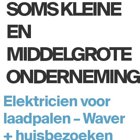
SOMS KLEINE
EN
MIDDELGROTE
ONDERNEMING
Elektricien voor
laadpalen – Waver
+ huisbezoeken