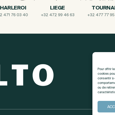
HARLEROI
LIEGE
TOURNA
2 471 76 03 40
+32 472 99 46 63
+32 477 77 95
Pour offrir 
cookies pour
consentir à
comportemen
ou de retire
caractéristi
ACC