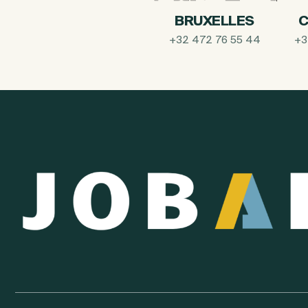
BRUXELLES
C
+32 472 76 55 44
+3