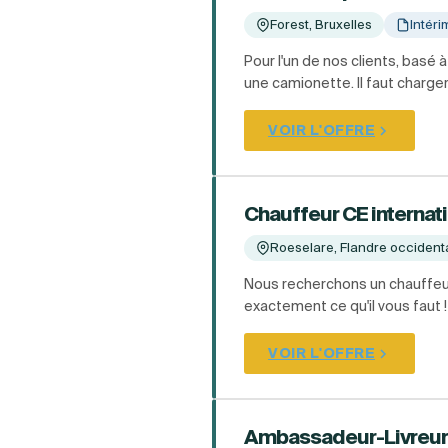
Forest, Bruxelles
Intéri
Pour l'un de nos clients, basé
une camionette. Il faut charger/
VOIR L'OFFRE
Chauffeur CE internat
Roeselare, Flandre occident
Nous recherchons un chauffeur C
exactement ce qu'il vous faut 
VOIR L'OFFRE
Ambassadeur-Livreur (