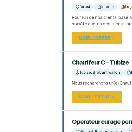
forest
Intérim
Log
Pour l'un de nos clients, bas
société auprès des clients lor
VOIR L'OFFRE
Chauffeur C – Tubize
Tubize, Brabant wallon
Nous recherchons un(e) Chauff
VOIR L'OFFRE
Opérateur curage perm
Virginal, Brabant wallon