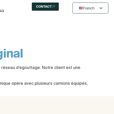
CONTACT
French
AQ
English
Dutch
inal
u réseau d’égouttage. Notre client est une
amique opère avec plusieurs camions équipés,