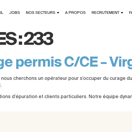
IL
JOBS
NOS SECTEURS
A PROPOS
RECRUTEMENT
F
S :
233
e permis C/CE – Virg
tre), nous cherchons un opérateur pour s’occuper du curage d
.
ons d’épuration et clients particuliers. Notre équipe dyn