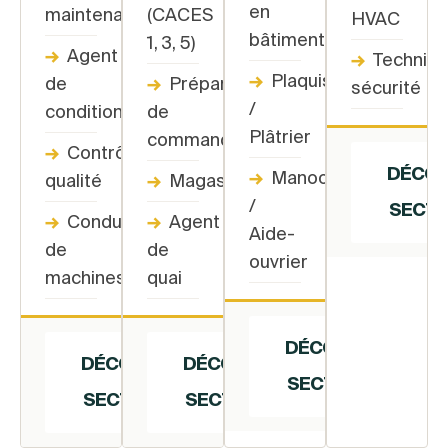
en
maintenance
(CACES
HVAC
bâtiment
1, 3, 5)
→
Agent
→
Technici
→
Plaquiste
de
→
Préparateur
sécurité
/
conditionnement
de
Plâtrier
commandes
→
Contrôleur
DÉCOU
→
Manoœuvre
qualité
→
Magasinier
C
/
SECTE
→
Conducteur
→
Agent
Aide-
de
de
ouvrier
machines
quai
DÉCOUVRIR
DÉCOUVRIR
DÉCOUVRIR
CE
CE
CE
SECTEUR →
SECTEUR →
SECTEUR →