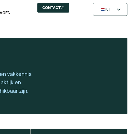
CONTACT
NL
RAGEN
FR
EN
gen vakkennis
ktijk en
ikbaar zijn.