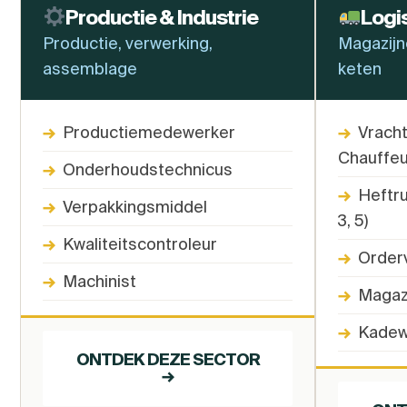
Productie & Industrie
Logi
Productie, verwerking,
Magazijn
assemblage
keten
→
Productiemedewerker
→
Vrach
Chauffeu
→
Onderhoudstechnicus
→
Heftru
→
Verpakkingsmiddel
3, 5)
→
Kwaliteitscontroleur
→
Order
→
Machinist
→
Magaz
→
Kadew
ONTDEK DEZE SECTOR
→