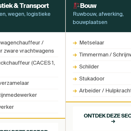
stiek & Transport
Bouw
en, wegen, logistieke
Ruwbouw, afwerking,
bouwplaatsen
twagenchauffeur /
→
Metselaar
r zware vrachtwagens
→
Timmerman / Schrijn
ckchauffeur (CACES 1,
→
Schilder
→
Stukadoor
verzamelaar
→
Arbeider / Hulpkrach
ijnmedewerker
erker
ONTDEK DEZE SE
→