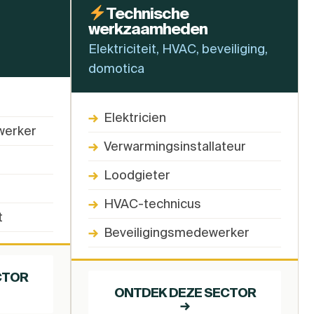
Technische
werkzaamheden
Elektriciteit, HVAC, beveiliging,
domotica
→
Elektricien
werker
→
Verwarmingsinstallateur
→
Loodgieter
→
HVAC-technicus
t
→
Beveiligingsmedewerker
CTOR
ONTDEK DEZE SECTOR
→