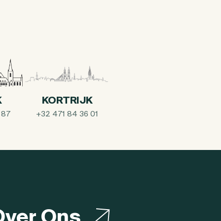
K
KORTRIJK
 87
+32 471 84 36 01
Over Ons