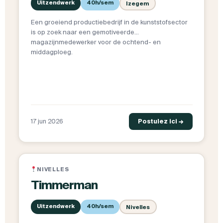
Uitzendwerk
40h/sem
Izegem
Een groeiend productiebedrijf in de kunststofsector
is op zoek naar een gemotiveerde
magazijnmedewerker voor de ochtend- en
middagploeg.
17 jun 2026
Postulez ici →
NIVELLES
Timmerman
Uitzendwerk
40h/sem
Nivelles