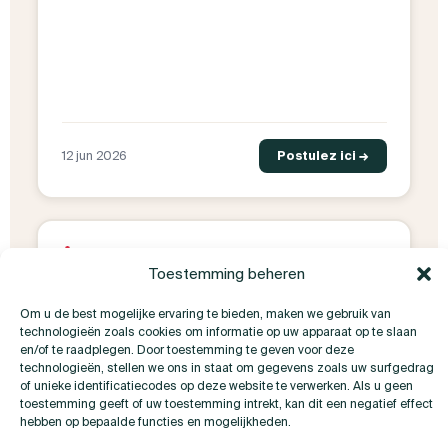
12 jun 2026
Postulez ici →
WEVELGEM
Toestemming beheren
Operator
Om u de best mogelijke ervaring te bieden, maken we gebruik van
Uitzendwerk
40h/sem
Wevelgem
technologieën zoals cookies om informatie op uw apparaat op te slaan
en/of te raadplegen. Door toestemming te geven voor deze
Onze klant is een gevestigde Belgische industriële
technologieën, stellen we ons in staat om gegevens zoals uw surfgedrag
speler, gekend voor zijn vakmanschap, kwaliteit en
of unieke identificatiecodes op deze website te verwerken. Als u geen
toestemming geeft of uw toestemming intrekt, kan dit een negatief effect
innovatieve aanpak. Het bedrijf werkt aan duurzame
hebben op bepaalde functies en mogelijkheden.
samenwerkingen…