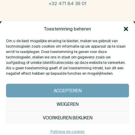
+32 471 84 36 01
Toestemming beheren
Om u de best mogelijke ervaring te bieden, maken we gebruik van
technologieën zoals cookies om informatie op uw apparaat op te slaan
en/of te raadplegen. Door toestemming te geven voor deze
technologieën, stellen we ons in staat om gegevens zoals uw
surfgedrag of unieke identificatiecodes op deze website te verwerken.
Als u geen toestemming geeft of uw toestemming intrekt, kan dit een
negatief effect hebben op bepaalde functies en mogelijkheden.
Over Ons
ACCEPTEREN
Contact
WEIGEREN
VOORKEUREN BEKIJKEN
INSTAGRAM
LINKEDIN
Politique de cookies