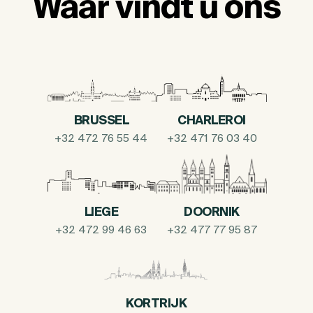
Waar vindt u ons
BRUSSEL
CHARLEROI
+32 472 76 55 44
+32 471 76 03 40
LIEGE
DOORNIK
+32 472 99 46 63
+32 477 77 95 87
KORTRIJK