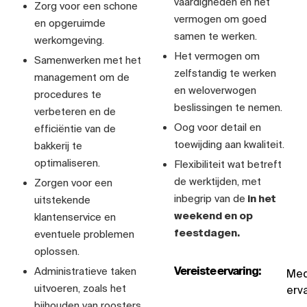
vaardigheden en het
Zorg voor een schone
vermogen om goed
en opgeruimde
samen te werken.
werkomgeving.
Het vermogen om
Samenwerken met het
zelfstandig te werken
management om de
en weloverwogen
procedures te
beslissingen te nemen.
verbeteren en de
Oog voor detail en
efficiëntie van de
toewijding aan kwaliteit.
bakkerij te
optimaliseren.
Flexibiliteit wat betreft
de werktijden, met
Zorgen voor een
inbegrip van de
in het
uitstekende
weekend en op
klantenservice en
feestdagen.
eventuele problemen
oplossen.
Vereiste ervaring:
Administratieve taken
Med
uitvoeren, zoals het
erva
bijhouden van roosters,