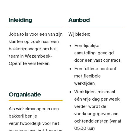
Inleiding
Aanbod
Jobalto is voor een van zijn
Wij bieden:
klanten op zoek naar een
Een tijdelijke
bakkerijmanager om het
aanstelling, gevolgd
team in Wezembeek-
door een vast contract
Opem te versterken.
Een fulltime contract
met flexibele
werktijden
Werktijden: minimaal
Organisatie
één vrije dag per week;
verder wordt de
Als winkelmanager in een
voorkeur gegeven aan
bakkerij ben je
ochtenddiensten (vanaf
verantwoordelijk voor het
05.00 uur)
aansturen van het team en