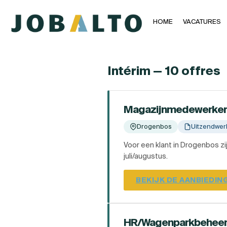
HOME
VACATURES
Intérim — 10 offres
Magazijnmedewerker
Drogenbos
Uitzendwer
Voor een klant in Drogenbos z
juli/augustus.
BEKIJK DE AANBIEDIN
HR/Wagenparkbeheerd