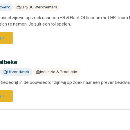
dwerk
CP200 Werknemers
Brussel zijn we op zoek naar een HR & Fleet Officer om het HR-team
ch te nemen. Je zult een rol spelen...
G
Aalbeke
Uitzendwerk
Industrie & Productie
iebedrijf in de bouwsector zijn wij op zoek naar een preventieadvise
G