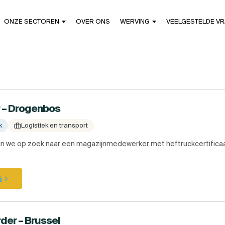
ONZE SECTOREN
OVER ONS
WERVING
VEELGESTELDE V
 – Drogenbos
k
Logistiek en transport
ijn we op zoek naar een magazijnmedewerker met heftruckcertificaa
G
er – Brussel