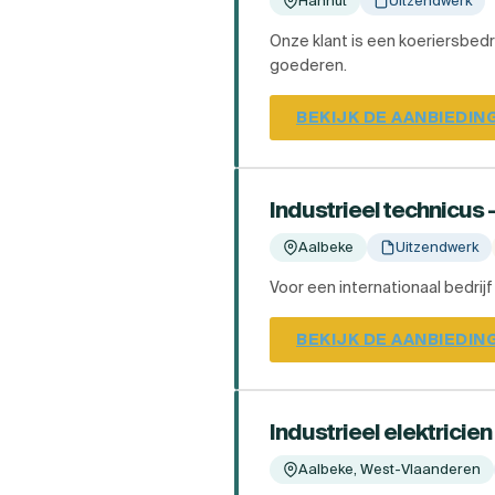
Hannut
Uitzendwerk
Onze klant is een koeriersbedr
goederen.
BEKIJK DE AANBIEDIN
Industrieel technicus 
Aalbeke
Uitzendwerk
Voor een internationaal bedrij
BEKIJK DE AANBIEDIN
Industrieel elektricie
Aalbeke, West-Vlaanderen