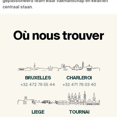
gepassioneerd team waar vakmanschap en kwaliteit
centraal staan.
Où nous trouver
BRUXELLES
CHARLEROI
+32 472 76 55 44
+32 471 76 03 40
LIEGE
TOURNAI