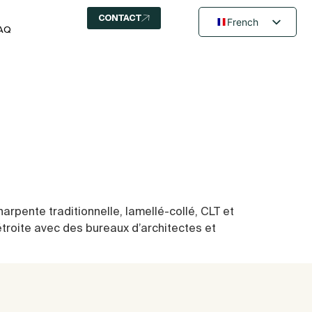
CONTACT
French
AQ
English
Dutch
harpente traditionnelle, lamellé-collé, CLT et
étroite avec des bureaux d’architectes et