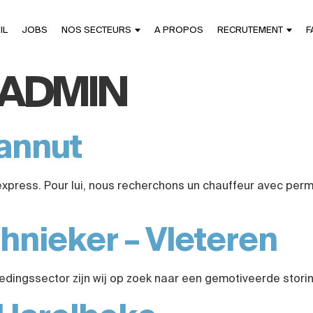
IL
JOBS
NOS SECTEURS
A PROPOS
RECRUTEMENT
F
ADMIN
Hannut
express. Pour lui, nous recherchons un chauffeur avec permi
nieker – Vleteren
edingssector zijn wij op zoek naar een gemotiveerde stori