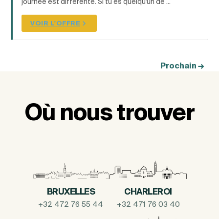
journée est différente. Si tu es quelqu'un de ...
VOIR L'OFFRE
Prochain
→
Où nous trouver
BRUXELLES
CHARLEROI
+32 472 76 55 44
+32 471 76 03 40