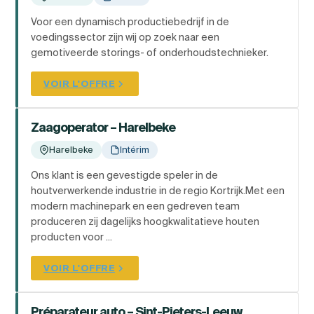
Voor een dynamisch productiebedrijf in de
voedingssector zijn wij op zoek naar een
gemotiveerde storings- of onderhoudstechnieker.
VOIR L'OFFRE
Zaagoperator – Harelbeke
Harelbeke
Intérim
Ons klant is een gevestigde speler in de
houtverwerkende industrie in de regio Kortrijk.Met een
modern machinepark en een gedreven team
produceren zij dagelijks hoogkwalitatieve houten
producten voor ...
VOIR L'OFFRE
Préparateur auto – Sint-Pieters-Leeuw