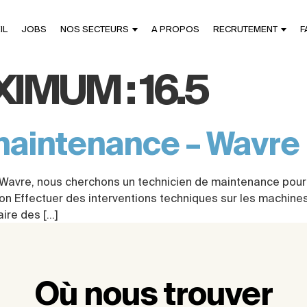
IL
JOBS
NOS SECTEURS
A PROPOS
RECRUTEMENT
F
XIMUM :
16.5
maintenance – Wavre
 à Wavre, nous cherchons un technicien de maintenance pou
on Effectuer des interventions techniques sur les machines
aire des […]
Où nous trouver