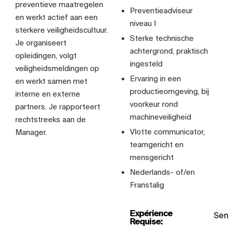
preventieve maatregelen
Preventieadviseur
en werkt actief aan een
niveau I
sterkere veiligheidscultuur.
Sterke technische
Je organiseert
achtergrond, praktisch
opleidingen, volgt
ingesteld
veiligheidsmeldingen op
Ervaring in een
en werkt samen met
productieomgeving, bij
interne en externe
voorkeur rond
partners. Je rapporteert
machineveiligheid
rechtstreeks aan de
Vlotte communicator,
Manager.
teamgericht en
mensgericht
Nederlands- of/en
Franstalig
Expérience
Seni
Requise: