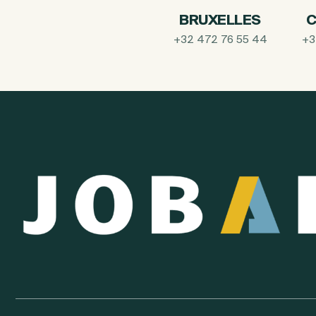
BRUXELLES
C
+32 472 76 55 44
+3