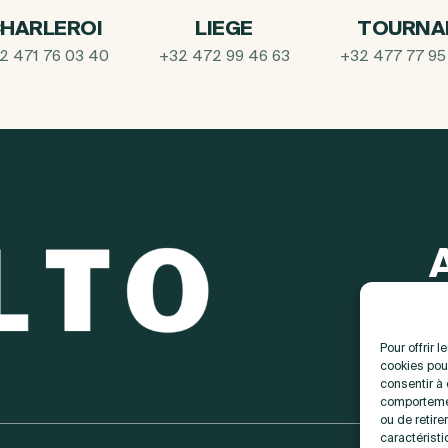
HARLEROI
LIEGE
TOURNA
2 471 76 03 40
+32 472 99 46 63
+32 477 77 95
Pour offrir 
cookies pour
consentir à
comportemen
ou de retire
caractéristi