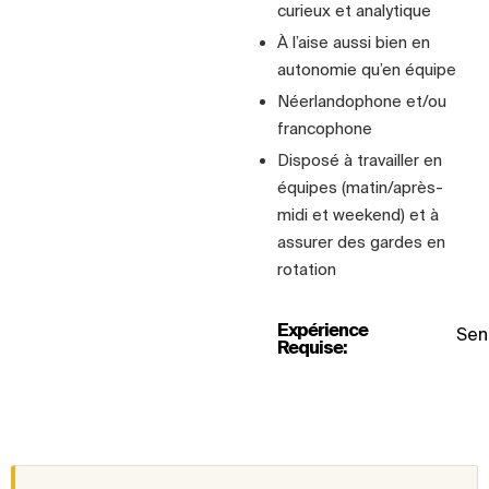
curieux et analytique
À l’aise aussi bien en
autonomie qu’en équipe
Néerlandophone et/ou
francophone
Disposé à travailler en
équipes (matin/après-
midi et weekend) et à
assurer des gardes en
rotation
Expérience
Seni
Requise: