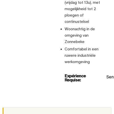
(vrijdag tot 13u), met
mogelijkheid tot 2
ploegen of
continustelsel
Woonachtig in de
omgeving van
Zonnebeke
Comfortabel in een
ruwere industriële
werkomgeving
Expérience
Seni
Requise: