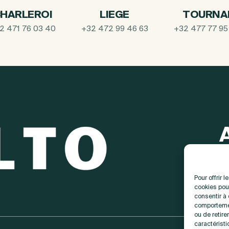
HARLEROI
LIEGE
TOURNA
2 471 76 03 40
+32 472 99 46 63
+32 477 77 95
Pour offrir 
cookies pour
consentir à
comportemen
ou de retire
caractéristi