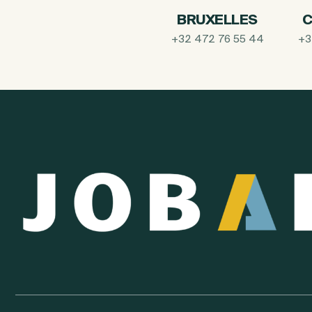
BRUXELLES
C
+32 472 76 55 44
+3