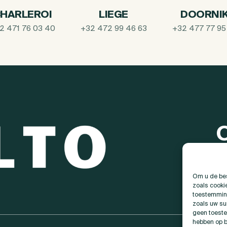
HARLEROI
LIEGE
DOORNI
2 471 76 03 40
+32 472 99 46 63
+32 477 77 95
Om u de bes
zoals cooki
toestemming
zoals uw su
geen toeste
hebben op b