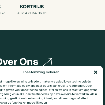
K
KORTRIJK
 87
+32 471 84 36 01
Over Ons
Toestemming beheren
Contact
t mogelijke ervaring te bieden, maken we gebruik van technologieën
es om informatie op uw apparaat op te slaan en/of te raadplegen. Door
 te geven voor deze technologieën, stellen we ons in staat om gegevens
rfgedrag of unieke identificatiecodes op deze website te verwerken. Als u
mming geeft of uw toestemming intrekt, kan dit een negatief effect
epaalde functies en mogelijkheden.