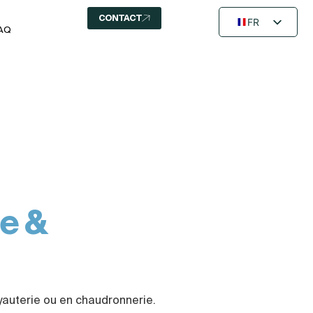
CONTACT
FR
AQ
EN
NL
e &
uyauterie ou en chaudronnerie.