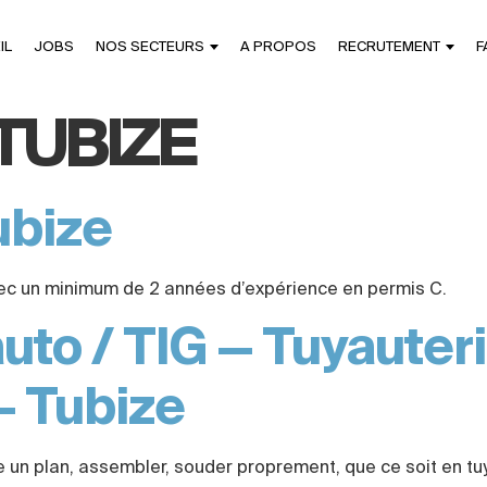
IL
JOBS
NOS SECTEURS
A PROPOS
RECRUTEMENT
F
TUBIZE
ubize
vec un minimum de 2 années d’expérience en permis C.
to / TIG — Tuyauteri
– Tubize
lire un plan, assembler, souder proprement, que ce soit en t