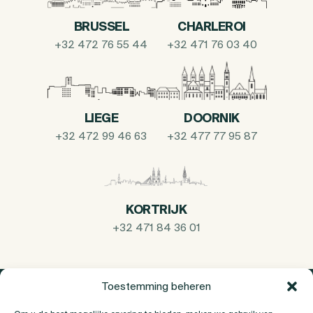
BRUSSEL
CHARLEROI
+32 472 76 55 44
+32 471 76 03 40
LIEGE
DOORNIK
+32 472 99 46 63
+32 477 77 95 87
KORTRIJK
+32 471 84 36 01
Toestemming beheren