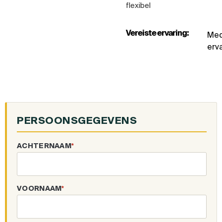
flexibel
Vereiste ervaring:
Med
erva
PERSOONSGEGEVENS
ACHTERNAAM
*
VOORNAAM
*