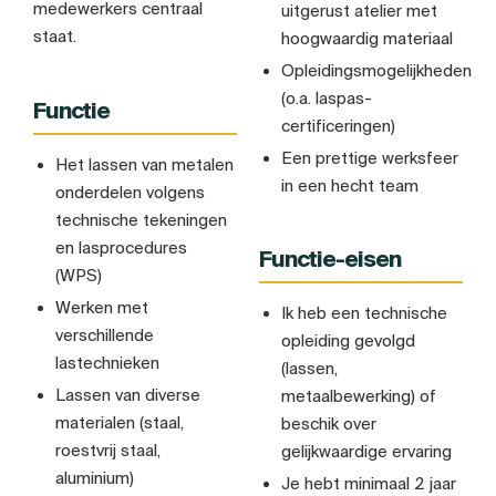
medewerkers centraal
uitgerust atelier met
staat.
hoogwaardig materiaal
Opleidingsmogelijkheden
(o.a. laspas-
Functie
certificeringen)
Een prettige werksfeer
Het lassen van metalen
in een hecht team
onderdelen volgens
technische tekeningen
en lasprocedures
Functie-eisen
(WPS)
Werken met
Ik heb een technische
verschillende
opleiding gevolgd
lastechnieken
(lassen,
Lassen van diverse
metaalbewerking) of
materialen (staal,
beschik over
roestvrij staal,
gelijkwaardige ervaring
aluminium)
Je hebt minimaal 2 jaar