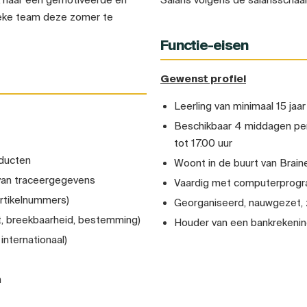
eke team deze zomer te
Functie-eisen
Gewenst profiel
Leerling van minimaal 15 jaa
Beschikbaar 4 middagen per
tot 17.00 uur
oducten
Woont in de buurt van Braine
 van traceergegevens
Vaardig met computerprog
artikelnummers)
Georganiseerd, nauwgezet, 
t, breekbaarheid, bestemming)
Houder van een bankrekeni
nternationaal)
n