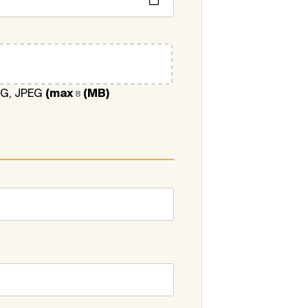
NG, JPEG
(max
(MB)
8