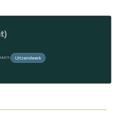
t)
Uitzendwerk
RACT: