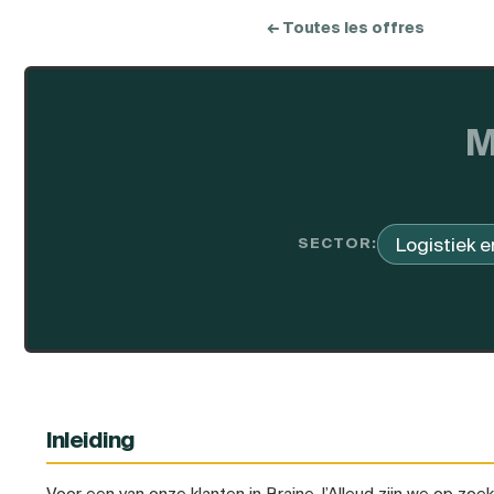
← Toutes les offres
M
Logistiek e
SECTOR:
Inleiding
Voor een van onze klanten in Braine-l’Alleud zijn we op zo