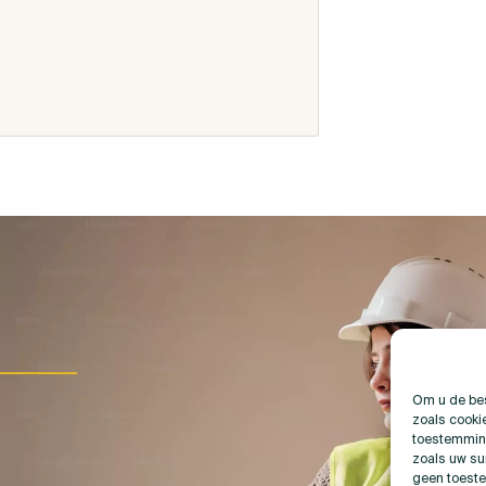
Om u de bes
zoals cooki
toestemming
zoals uw su
geen toeste