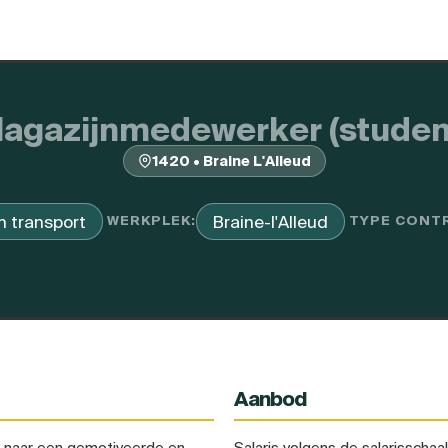
agazijnmedewerker (studen
1420 • Braine L'Alleud
n transport
Braine-l'Alleud
WERKPLEK:
TYPE CONT
Aanbod
ek naar een gemotiveerde en
Salaris volgens de salarisschaal