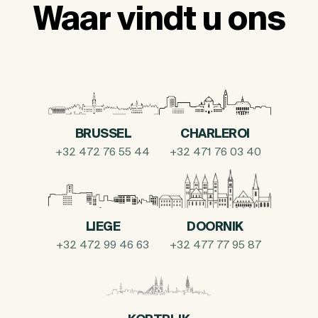
Waar vindt u ons
BRUSSEL
CHARLEROI
+32 472 76 55 44
+32 471 76 03 40
LIEGE
DOORNIK
+32 472 99 46 63
+32 477 77 95 87