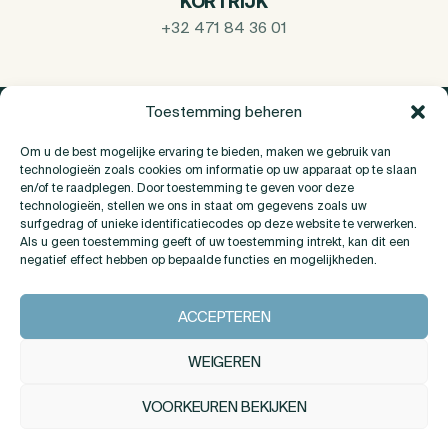
KORTRIJK
+32 471 84 36 01
Toestemming beheren
Om u de best mogelijke ervaring te bieden, maken we gebruik van
technologieën zoals cookies om informatie op uw apparaat op te slaan
en/of te raadplegen. Door toestemming te geven voor deze
technologieën, stellen we ons in staat om gegevens zoals uw
surfgedrag of unieke identificatiecodes op deze website te verwerken.
Als u geen toestemming geeft of uw toestemming intrekt, kan dit een
negatief effect hebben op bepaalde functies en mogelijkheden.
Over Ons
ACCEPTEREN
Contact
WEIGEREN
VOORKEUREN BEKIJKEN
INSTAGRAM
LINKEDIN