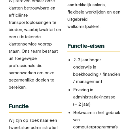
Wij streven ernaar onze
aantrekkelijk salaris,
klanten betrouwbare en
flexibele werktijden en een
efficiënte
uitgebreid
transportoplossingen te
welkomstpakket.
bieden, waarbij kwaliteit en
een uitstekende
klantenservice voorop
Functie-eisen
staan. Ons team bestaat
uit toegewijde
2-3 jaar hoger
professionals die
onderwijs in
samenwerken om onze
boekhouding / financiën
gezamenlijke doelen te
/ management
bereiken.
Ervaring in
administratie/incasso
(≈ 2 jaar)
Functie
Bekwaam in het gebruik
van
Wij zijn op zoek naar een
computerprogramma’s
tweetalige administratief