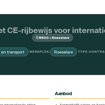
 CE-rijbewijs voor internat
8800 • Roeselare
k en transport
Roeselare
WERKPLEK:
TYPE CONTRA
Aanbod
r internationale ritten.
Aantrekkelijk salaris op basi