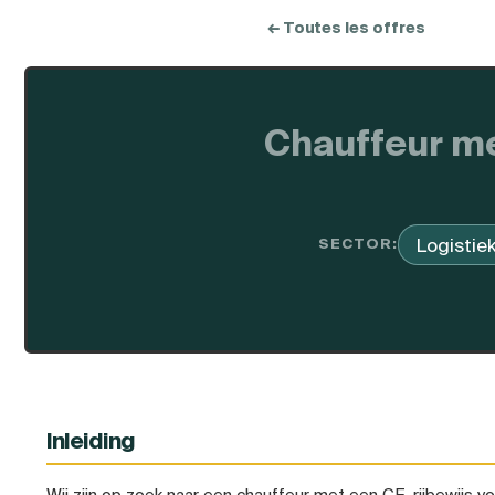
← Toutes les offres
Chauffeur met
Logistie
SECTOR:
Inleiding
Wij zijn op zoek naar een chauffeur met een CE-rijbewijs voo