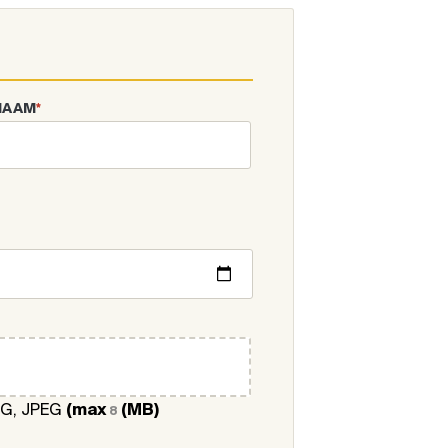
NAAM
*
NG, JPEG
(max
(MB)
8