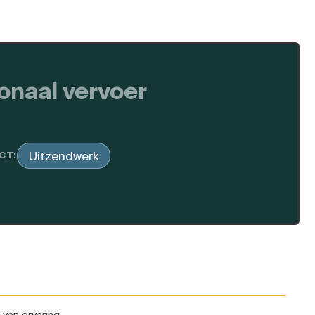
ionaal vervoer
Uitzendwerk
CT:
s van ervaring