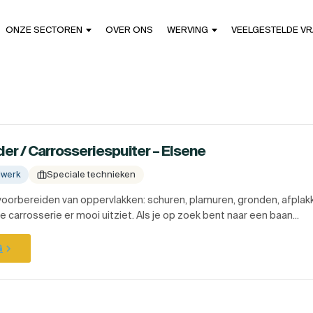
ONZE SECTOREN
OVER ONS
WERVING
VEELGESTELDE V
er / Carrosseriespuiter – Elsene
dwerk
Speciale technieken
voorbereiden van oppervlakken: schuren, plamuren, gronden, afplakk
 carrosserie er mooi uitziet. Als je op zoek bent naar een baan...
G