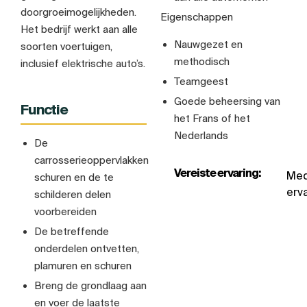
doorgroeimogelijkheden.
Eigenschappen
Het bedrijf werkt aan alle
Nauwgezet en
soorten voertuigen,
methodisch
inclusief elektrische auto’s.
Teamgeest
Goede beheersing van
Functie
het Frans of het
Nederlands
De
carrosserieoppervlakken
Vereiste ervaring:
Med
schuren en de te
erva
schilderen delen
voorbereiden
De betreffende
onderdelen ontvetten,
plamuren en schuren
Breng de grondlaag aan
en voer de laatste