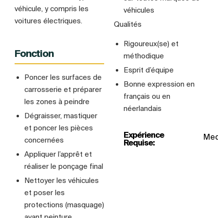
véhicule, y compris les
véhicules
voitures électriques.
Qualités
Rigoureux(se) et
Fonction
méthodique
Esprit d’équipe
Poncer les surfaces de
Bonne expression en
carrosserie et préparer
français ou en
les zones à peindre
néerlandais
Dégraisser, mastiquer
et poncer les pièces
Expérience
Medi
concernées
Requise:
Appliquer l’apprêt et
réaliser le ponçage final
Nettoyer les véhicules
et poser les
protections (masquage)
avant peinture