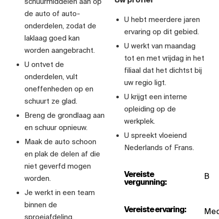
schuurmiddelen aan op
de auto of auto-
U hebt meerdere jaren
onderdelen, zodat de
ervaring op dit gebied.
laklaag goed kan
U werkt van maandag
worden aangebracht.
tot en met vrijdag in het
U ontvet de
filiaal dat het dichtst bij
onderdelen, vult
uw regio ligt.
oneffenheden op en
U krijgt een interne
schuurt ze glad.
opleiding op de
Breng de grondlaag aan
werkplek.
en schuur opnieuw.
U spreekt vloeiend
Maak de auto schoon
Nederlands of Frans.
en plak de delen af die
niet geverfd mogen
Vereiste
B
worden.
vergunning:
Je werkt in een team
binnen de
Vereiste ervaring:
Med
sproeiafdeling.