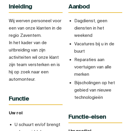
Inleiding
Aanbod
Wij werven personeel voor
Dagdienst, geen
een van onze klanten in de
diensten in het
regio Zaventem.
weekend
In het kader van de
Vacatures bij u in de
uitbreiding van zijn
buurt
activiteiten wil onze klant
Reparaties aan
zijn team versterken en is
voertuigen van alle
hij op zoek naar een
merken
automonteur.
Bijscholingen op het
gebied van nieuwe
technologieën
Functie
Uw rol
Functie-eisen
U schuurt en/of brengt
Uw profiel