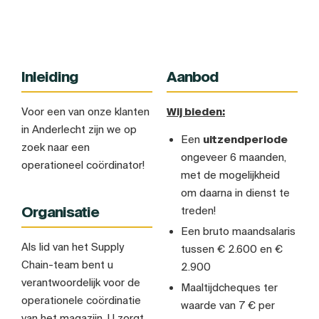
Inleiding
Aanbod
Voor een van onze klanten
Wij bieden:
in Anderlecht zijn we op
Een
uitzendperiode
zoek naar een
ongeveer 6 maanden,
operationeel coördinator!
met de mogelijkheid
om daarna in dienst te
Organisatie
treden!
Een bruto maandsalaris
Als lid van het Supply
tussen € 2.600 en €
Chain-team bent u
2.900
verantwoordelijk voor de
Maaltijdcheques ter
operationele coördinatie
waarde van 7 € per
van het magazijn. U zorgt