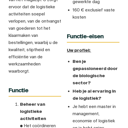
gewerkte dag
ervoor dat de logistieke
160 € exclusief vaste
activiteiten soepel
kosten
verlopen, van de ontvangst
van goederen tot het
Functie-eisen
klaarmaken van
bestellingen, waarbij u de
kwaliteit, stiptheid en
Uw profiel:
efficiëntie van de
Ben je
werkzaamheden
gepassioneerd door
waarborgt.
de biologische
sector?
Functie
Heb je al ervaring in
de logistiek?
Beheer van
Je hebt een master in
logistieke
management,
activiteiten
economie of logistiek
● Het coördineren
en je hebt enige