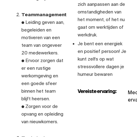
zich aanpassen aan de
omstandigheden van
Teammanagement
het moment, of het nu
● Leiding geven aan,
gaat om werktijden of
begeleiden en
werkdruk.
motiveren van een
Je bent een energiek
team van ongeveer
en positief persoon! Je
20 medewerkers.
kunt zelfs op wat
● Ervoor zorgen dat
stressvollere dagen je
er een rustige
humeur bewaren
werkomgeving en
een goede sfeer
Vereiste ervaring:
binnen het team
Med
blijft heersen.
erva
● Zorgen voor de
opvang en opleiding
van nieuwkomers.