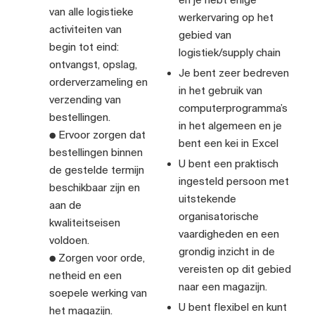
van alle logistieke
werkervaring op het
activiteiten van
gebied van
begin tot eind:
logistiek/supply chain
ontvangst, opslag,
Je bent zeer bedreven
orderverzameling en
in het gebruik van
verzending van
computerprogramma’s
bestellingen.
in het algemeen en je
● Ervoor zorgen dat
bent een kei in Excel
bestellingen binnen
U bent een praktisch
de gestelde termijn
ingesteld persoon met
beschikbaar zijn en
uitstekende
aan de
organisatorische
kwaliteitseisen
vaardigheden en een
voldoen.
grondig inzicht in de
● Zorgen voor orde,
vereisten op dit gebied
netheid en een
naar een magazijn.
soepele werking van
U bent flexibel en kunt
het magazijn.